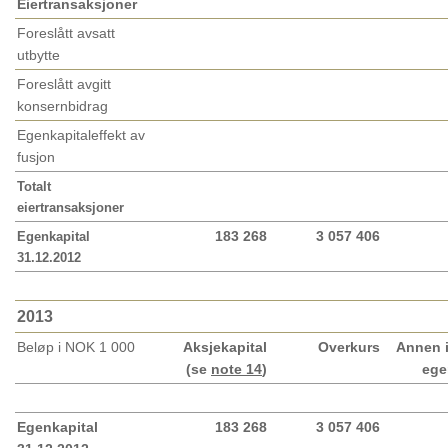
Eiertransaksjoner
Foreslått avsatt
utbytte
Foreslått avgitt
konsernbidrag
Egenkapitaleffekt av
fusjon
Totalt
eiertransaksjoner
183 268
3 057 406
Egenkapital
31.12.2012
2013
Beløp i NOK 1 000
Aksjekapital
Overkurs
Annen 
(se
note 14
)
ege
Egenkapital
183 268
3 057 406