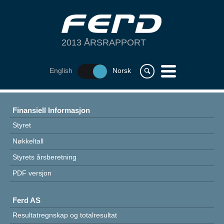
2013 ÅRSRAPPORT
m
English
Norsk
s
ÅRET 2013
Finansiell Informasjon
OM FERD
Styret
FORRETNINGSOMRÅDER
Nøkkeltall
Styrets årsberetning
FINANSIELL INFORMASJON
PDF versjon
Ferd AS
Resultatregnskap og totalresultat