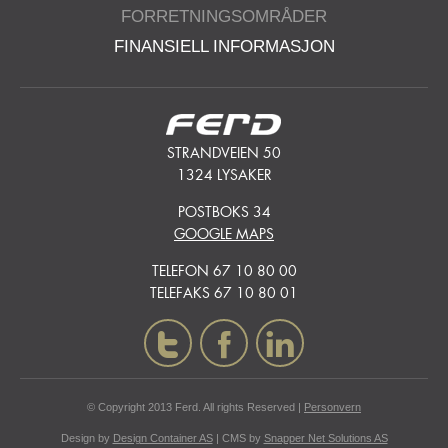
FORRETNINGSOMRÅDER
FINANSIELL INFORMASJON
STRANDVEIEN 50
1324 LYSAKER
POSTBOKS 34
GOOGLE MAPS
TELEFON 67 10 80 00
TELEFAKS 67 10 80 01
t
f
i
© Copyright 2013 Ferd. All rights Reserved |
Personvern
Design by
Design Container AS
| CMS by
Snapper Net Solutions AS