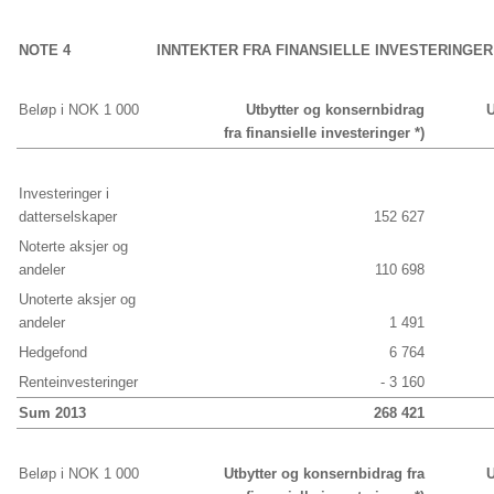
NOTE 4
INNTEKTER FRA FINANSIELLE INVESTERINGER
Beløp i NOK 1 000
Utbytter og konsernbidrag
U
fra finansielle investeringer *)
Investeringer i
datterselskaper
152 627
Noterte aksjer og
andeler
110 698
Unoterte aksjer og
andeler
1 491
Hedgefond
6 764
Renteinvesteringer
- 3 160
Sum 2013
268 421
Beløp i NOK 1 000
Utbytter og konsernbidrag fra
U