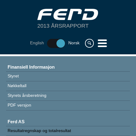
2013 ÅRSRAPPORT
m
English
Norsk
s
ÅRET 2013
Finansiell Informasjon
OM FERD
Styret
FORRETNINGSOMRÅDER
Nøkkeltall
Styrets årsberetning
FINANSIELL INFORMASJON
PDF versjon
Ferd AS
Resultatregnskap og totalresultat