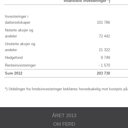
finansielle investeringer *)
Investeringer i
datterselskaper
101 786
Noterte aksjer og
andeler
72 442
Unoterte aksjer og
andeler
21 322
Hedgefond
9 749
Renteinvesteringer
- 1 570
Sum 2012
203 730
*) Utdelinger fra fondsinvesteringer bokføres hovedsakelig mot kostpris på 
ÅRET 2013
OM FERD